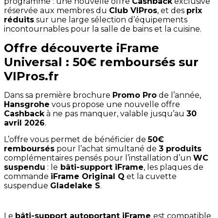
programme : une nouvelle offre
Cashback
exclusive
réservée aux membres du
Club VIPros
, et des
prix
réduits
sur une large sélection d’équipements
incontournables pour la salle de bains et la cuisine.
Offre découverte iFrame
Universal : 50€ remboursés sur
VIPros.fr
Dans sa première brochure
Promo Pro
de l’année,
Hansgrohe
vous propose une nouvelle offre
Cashback
à ne pas manquer, valable jusqu’au
30
avril 2026
.
L’offre vous permet de bénéficier de
50€
remboursés
pour l’achat simultané de
3 produits
complémentaires pensés pour l’installation d’un
WC
suspendu
: le
bâti-support iFrame
, les plaques de
commande
iFrame Original Q
et la cuvette
suspendue
Gladelake S
.
Le
bâti-support autoportant iFrame
est compatible