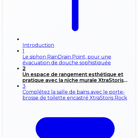
Introduction
1
Le siphon RainDrain Point, pour une
évacuation de douche sophistiquée
2
Un espace de rangement esthétique et
pratique avec la niche murale XtraStoris
Rock
3
Complétez la salle de bains avec le porte-
brosse de toilette encastré XtraStoris Rock