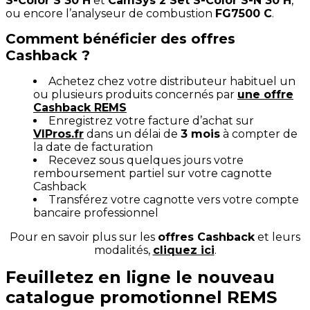
S-Color S 30 H
et
CamSys 2 Set S-Color S-N 30 H
,
ou encore l’analyseur de combustion
FG7500 C
.
Comment bénéficier des offres
Cashback ?
Achetez chez votre distributeur habituel un
ou plusieurs produits concernés par
une offre
Cashback REMS
Enregistrez votre facture d’achat sur
VIPros.fr
dans un délai de
3 mois
à compter de
la date de facturation
Recevez sous quelques jours votre
remboursement partiel sur votre cagnotte
Cashback
Transférez votre cagnotte vers votre compte
bancaire professionnel
Pour en savoir plus sur les
offres Cashback
et leurs
modalités,
cliquez ici
.
Feuilletez en ligne le nouveau
catalogue promotionnel REMS