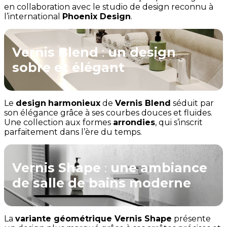
en collaboration avec le studio de design reconnu à
l’international
Phoenix Design
.
Vernis Blend
:
un design
sobre et élégant
Le
design
harmonieux
de
Vernis Blend
séduit par
son élégance grâce à ses courbes douces et fluides.
Une collection aux formes
arrondies
, qui s’inscrit
parfaitement dans l’ère du temps.
Vernis Shape
:
une ambiance
de salle de bains moderne
La
variante géométrique Vernis Shape
présente