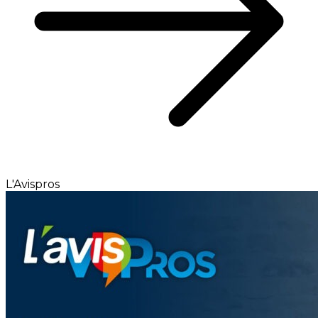
L'Avispros