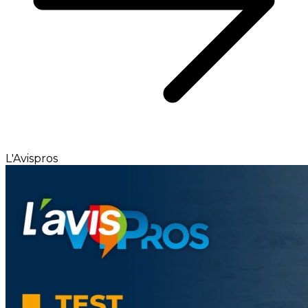
L'Avispros