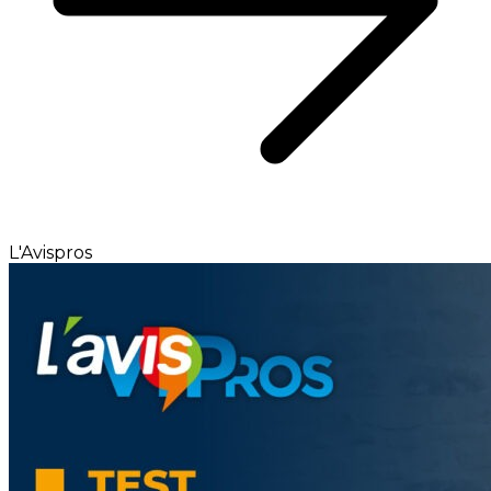
L'Avispros