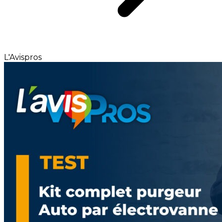
L'Avispros