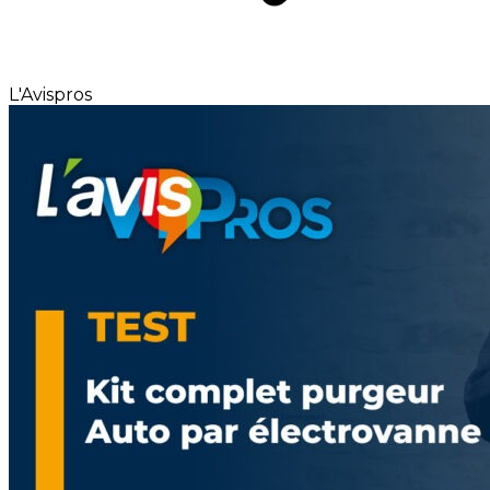
L'Avispros