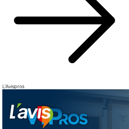
L'Avispros