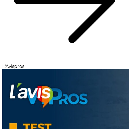
L'Avispros