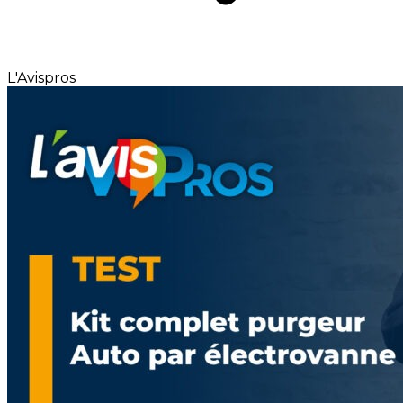
L'Avispros