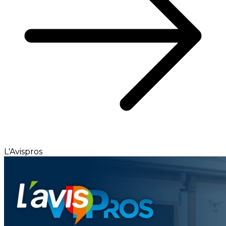
L'Avispros