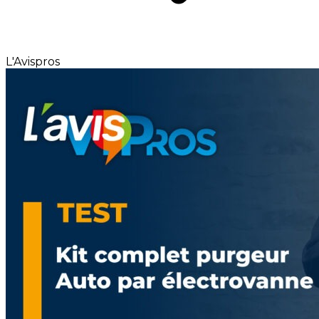
L'Avispros