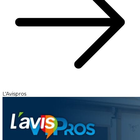
L'Avispros