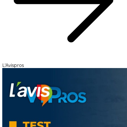
L'Avispros