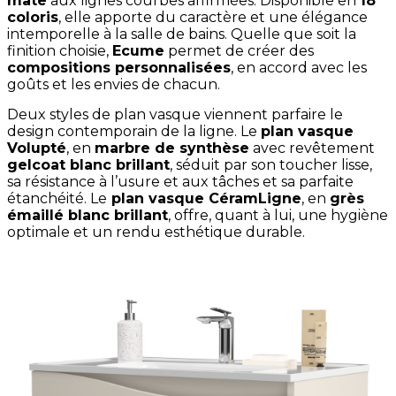
mate
aux lignes courbes affirmées. Disponible en
18
coloris
, elle apporte du caractère et une élégance
intemporelle à la salle de bains. Quelle que soit la
finition choisie,
Ecume
permet de créer des
compositions personnalisées
, en accord avec les
goûts et les envies de chacun.
Deux styles de plan vasque viennent parfaire le
design contemporain de la ligne. Le
plan vasque
Volupté
, en
marbre de synthèse
avec revêtement
gelcoat blanc brillant
, séduit par son toucher lisse,
sa résistance à l’usure et aux tâches et sa parfaite
étanchéité. Le
plan vasque CéramLigne
, en
grès
émaillé blanc brillant
, offre, quant à lui, une hygiène
optimale et un rendu esthétique durable.