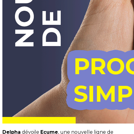
Delpha
dévoile
Ecume
, une nouvelle ligne de