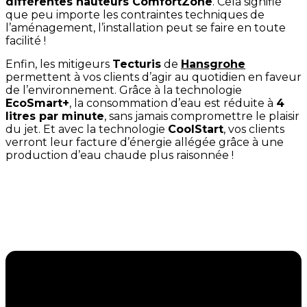
différentes hauteurs ComfortZone
. Cela signifie
que peu importe les contraintes techniques de
l’aménagement, l’installation peut se faire en toute
facilité !
Enfin, les mitigeurs
Tecturis
de
Hansgrohe
permettent à vos clients d’agir au quotidien en faveur
de l’environnement. Grâce à la technologie
EcoSmart+
, la consommation d’eau est réduite à
4
litres par minute
, sans jamais compromettre le plaisir
du jet. Et avec la technologie
CoolStart
, vos clients
verront leur facture d’énergie allégée grâce à une
production d’eau chaude plus raisonnée !
Pour en savoir plus sur la gamme de mitigeurs de
lavabo
Tecturis
et pour découvrir l’essentiel des
nouveautés Hansgrohe 2025
, nous vous invitons à
feuilleter la brochure ci-dessous :