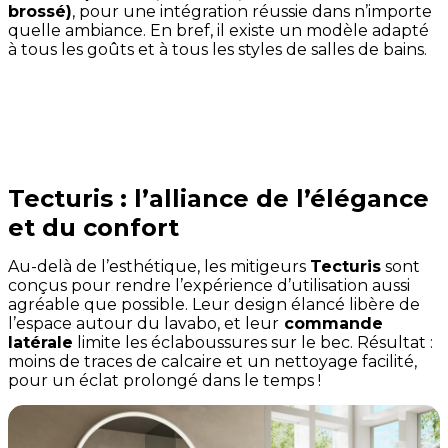
brossé)
, pour une intégration réussie dans n’importe
quelle ambiance. En bref, il existe un modèle adapté
à tous les goûts et à tous les styles de salles de bains.
💡
L’astuce VIPros :
Pour un aménagement de salle
de bains harmonieux, vous pouvez associer les
mitigeurs Tecturis aux douches
Pulsify
de
Hansgrohe
. Leur design complémentaire crée un
ensemble à la fois élégant et cohérent.
Tecturis : l’alliance de l’élégance
et du confort
Au-delà de l’esthétique, les mitigeurs
Tecturis
sont
conçus pour rendre l’expérience d’utilisation aussi
agréable que possible. Leur design élancé libère de
l’espace autour du lavabo, et leur
commande
latérale
limite les éclaboussures sur le bec. Résultat :
moins de traces de calcaire et un nettoyage facilité,
pour un éclat prolongé dans le temps !