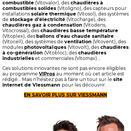
combustible
(Vitovalor), des
chaudières
à
combustibles solides
(Vitoligno), des capteurs pour
installations
solaire
thermique
(Vitosol), des systèmes
de
stockage d’électricité
(Vitocharge), des
chaudières gaz à condensation
(Vitodens,
Vitocrossal), des
chaudières basse température
(Vitoplex), des
ballons d’eau chaude sanitaire
(Vitocell), des systèmes de
ventilation
(Vitovent), des
modules
photovoltaïques
(Vitovolt), des
chaudières
à co-génération
(Vitobloc), des
chaudières
industrielles
et commerciales (Vitomax)…
Ces solutions innovantes ne sont pas encore éligibles
au programme
VIPros
au moment où cet article est
rédigé… Mais n’hésitez pas à faire un tour sur le
site
internet de Viessmann
pour les découvrir.
EN SAVOIR PLUS SUR VIESSMANN