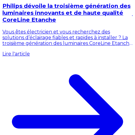
Philips dévoile la troisième génération des
luminaires innovants et de haute qualité
CoreLine Etanche
Vous êtes électricien et vous recherchez des
solutions d’éclairage fiables et rapides à installer ? La
d
troisième génération des luminaires CoreLine Etanche
L
de Philips est arrivée, s’imposant...
Lire l'article